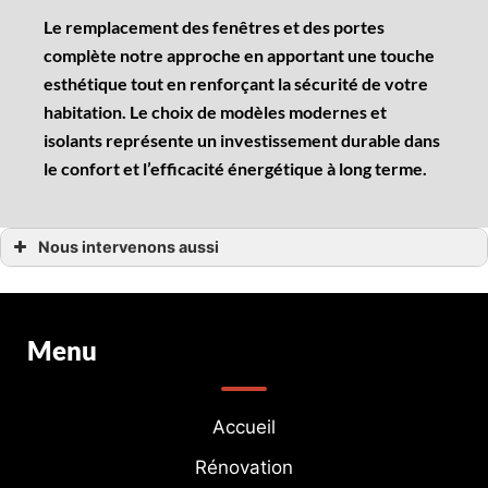
Le remplacement des fenêtres et des portes
complète notre approche en apportant une touche
esthétique tout en renforçant la sécurité de votre
habitation. Le choix de modèles modernes et
isolants représente un investissement durable dans
le confort et l’efficacité énergétique à long terme.
Nous intervenons aussi
Extension maison
Extension maison Plougasnou
Extension maison Carantec
Extension maison Cléder
Extension maison Plouezoc’h
Menu
Extension maison Locquirec
Extension maison Morlaix
Extension maison Roscoff
Extension maison Santec
Extension maison Saint-Pol-de-Léon
Accueil
Extension maison Trédrez-Locquémeau
Extension maison Plestin-les-Grèves
Rénovation